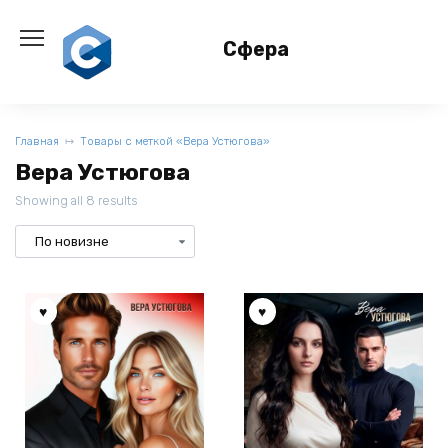
Перейти
к
Сфера
содержанию
Главная
Товары с меткой «Вера Устюгова»
Вера Устюгова
Showing all 8 results