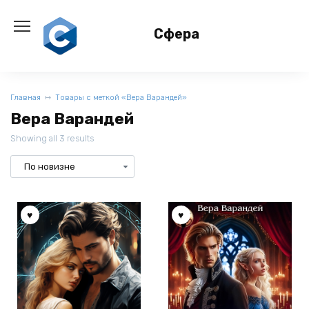
Перейти
к
Сфера
содержанию
Главная
Товары с меткой «Вера Варандей»
Вера Варандей
Showing all 3 results