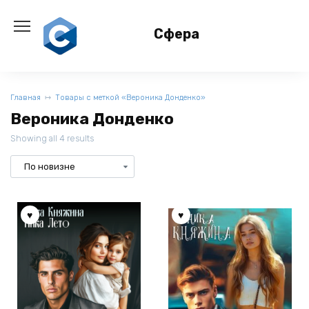
Перейти
к
Сфера
содержанию
Главная
Товары с меткой «Вероника Донденко»
Вероника Донденко
Showing all 4 results