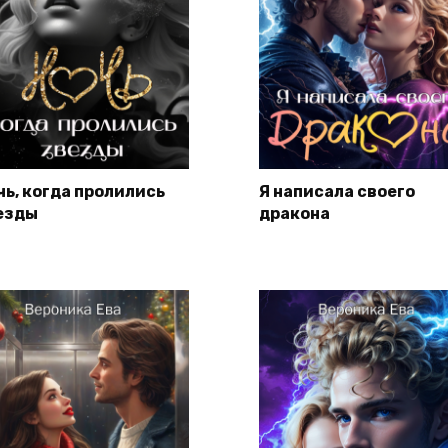
чь, когда пролились
Я написала своего
езды
дракона