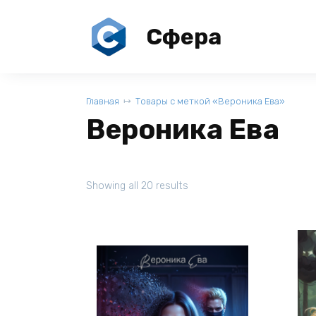
Перейти
к
Сфера
содержанию
Главная
Товары с меткой «Вероника Ева»
Вероника Ева
Showing all 20 results