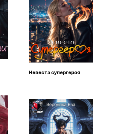
2
Невеста супергероя