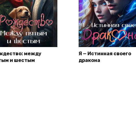
ждество: между
Я — Истинная своего
тым и шестым
дракона