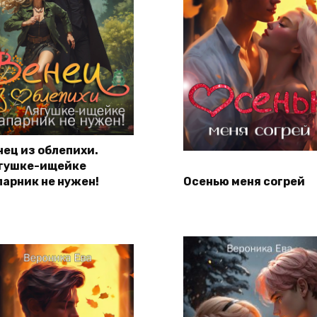
нец из облепихи.
гушке-ищейке
парник не нужен!
Осенью меня согрей