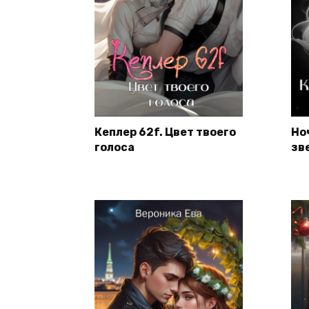
Кеплер 62f. Цвет твоего
Но
голоса
зв