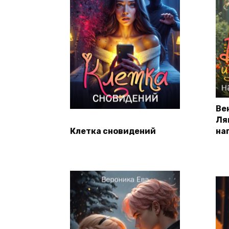
Ве
Ля
Клетка сновидений
на