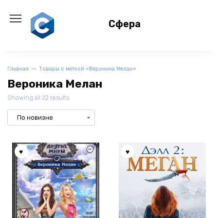
Перейти
к
Сфера
содержанию
Главная
Товары с меткой «Вероника Мелан»
Вероника Мелан
Showing all 22 results