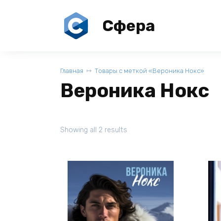
Перейти
к
Сфера
содержанию
Главная
Товары с меткой «Вероника Нокс»
Вероника Нокс
Showing all 2 results