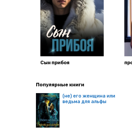
Сын прибоя
пр
Популярные книги
(не) его женщина или
ведьма для альфы