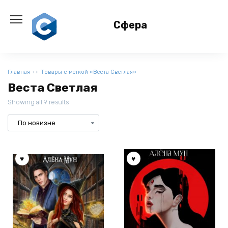
Перейти
к
Сфера
содержанию
Главная
Товары с меткой «Веста Светлая»
Веста Светлая
Showing all 9 results