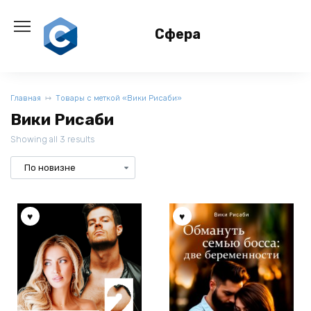
Перейти
к
Сфера
содержанию
Главная
Товары с меткой «Вики Рисаби»
Вики Рисаби
Showing all 3 results