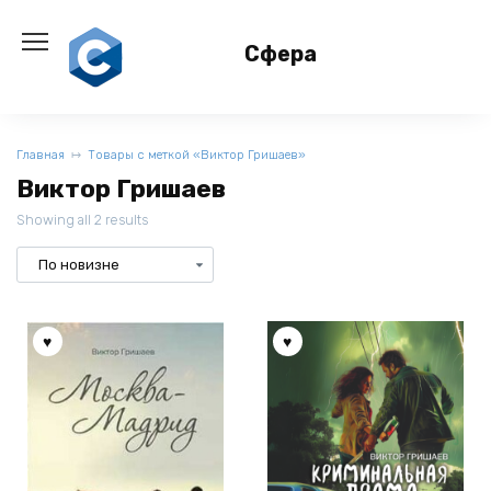
Перейти
к
Сфера
содержанию
Главная
Товары с меткой «Виктор Гришаев»
Виктор Гришаев
Showing all 2 results