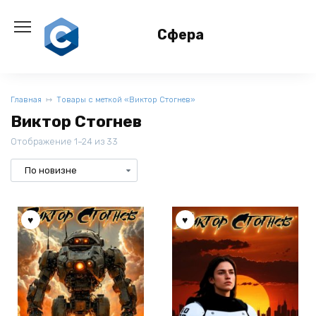
Перейти
к
Сфера
содержанию
Главная
Товары с меткой «Виктор Стогнев»
Виктор Стогнев
Отображение 1–24 из 33