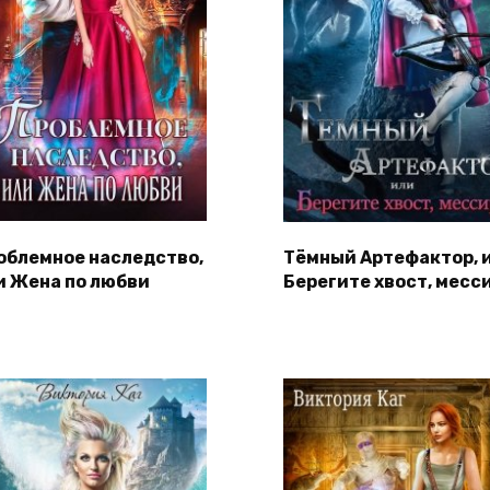
облемное наследство,
Тёмный Артефактор, 
и Жена по любви
Берегите хвост, месси