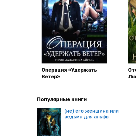
Операция «Удержать
От
Ветер»
Лю
Популярные книги
(не) его женщина или
ведьма для альфы