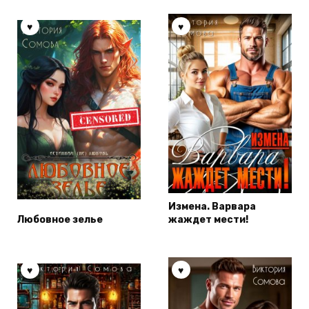
Измена. Варвара
Любовное зелье
жаждет мести!