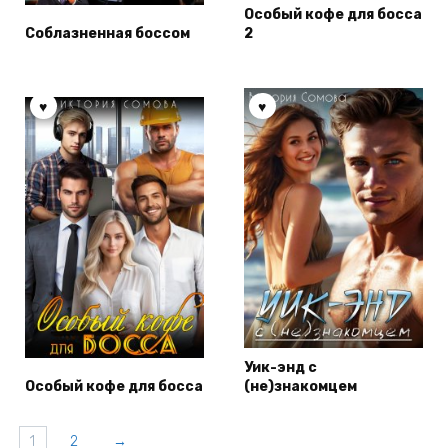
Особый кофе для босса
Соблазненная боссом
2
Уик-энд с
Особый кофе для босса
(не)знакомцем
1
2
→