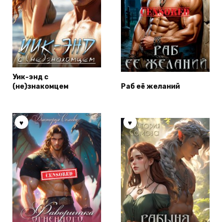
Уик-энд с
(не)знакомцем
Раб её желаний