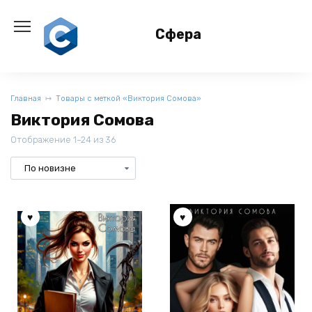
Перейти
к
Сфера
содержанию
Главная
Товары с меткой «Виктория Сомова»
Виктория Сомова
Отображение 1–24 из 36