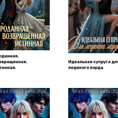
оданная.
звращенная.
Идеальная супруга дл
тинная.
ледяного лорда