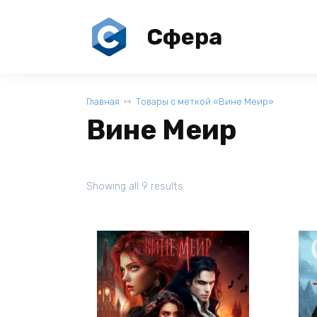
Перейти
к
Сфера
содержанию
Главная
Товары с меткой «Вине Меир»
Вине Меир
Showing all 9 results