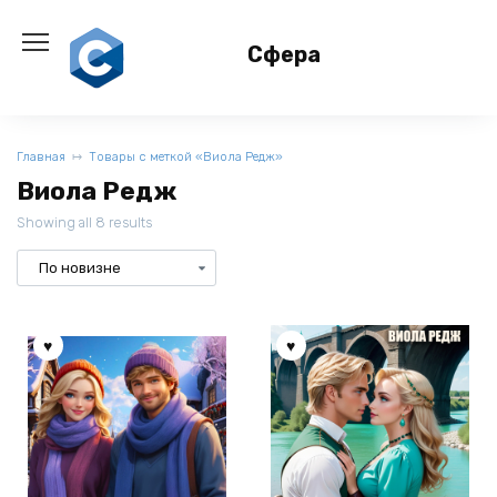
Перейти
к
Сфера
содержанию
Главная
Товары с меткой «Виола Редж»
Виола Редж
Showing all 8 results