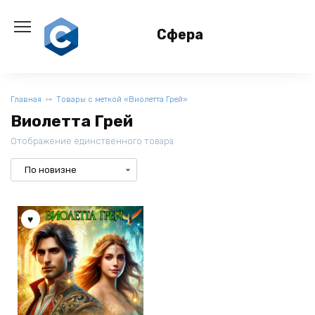
Перейти
к
Сфера
содержанию
Главная
Товары с меткой «Виолетта Грей»
Виолетта Грей
Отображение единственного товара