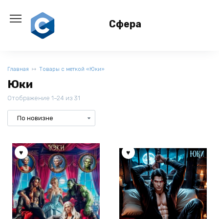
Перейти
к
Сфера
содержанию
Главная
Товары с меткой «Юки»
Юки
Отображение 1–24 из 31