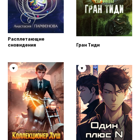
Расплетающие
сновидения
Гран Тиди