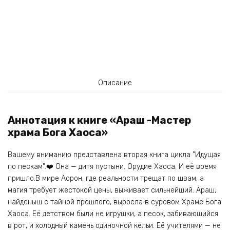
Описание
Аннотация к книге «Араш -Мастер
храма Бога Хаоса»
Вашему вниманию представлена вторая книга цикла "Идущая
по пескам".‍❤️‍ Она — дитя пустыни. Орудие Хаоса. И её время
пришло.В мире Аорон, где реальности трещат по швам, а
магия требует жестокой цены, выживает сильнейший. Араш,
найденыш с тайной прошлого, выросла в суровом Храме Бога
Хаоса. Её детством были не игрушки, а песок, забивающийся
в рот, и холодный камень одиночной кельи. Её учителями — не