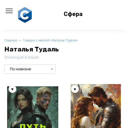
Перейти
к
Сфера
содержанию
Главная
Товары с меткой «Наталья Тудаль»
Наталья Тудаль
Showing all 4 results