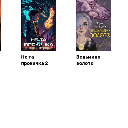
Не та
Ведьмино
прокачка 2
золото