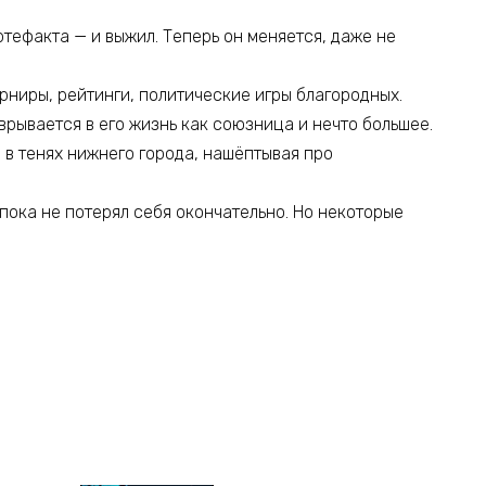
ртефакта — и выжил. Теперь он меняется, даже не
рниры, рейтинги, политические игры благородных.
врывается в его жизнь как союзница и нечто большее.
я в тенях нижнего города, нашёптывая про
 пока не потерял себя окончательно. Но некоторые