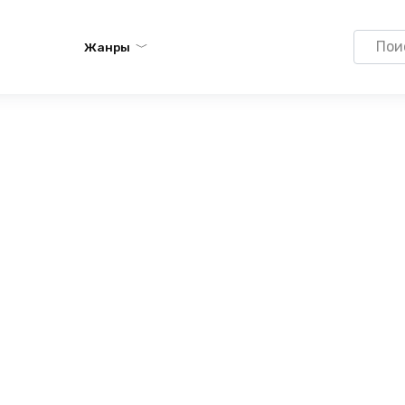
Search
Жанры
for: