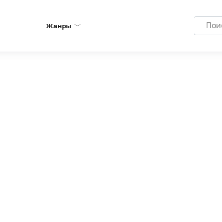
Search
Жанры
for: