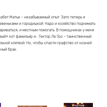
забет Матье – незабываемый опыт. Зато теперь я
евеньками и городишкой. Надо и хозяйство поднимать
вариваться, и местным помогать. В помощниках у меня
вый» кот фамильяр и… Гектор Ле Гро – таинственный
ьной клятвой. Но, чтобы спасти графство от козней
ный брак.