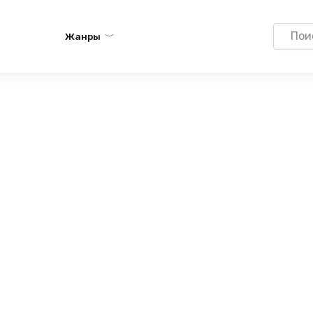
Search
Жанры
for: