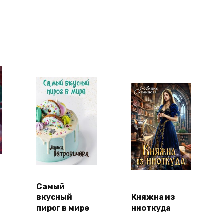
Самый
вкусный
Княжна из
пирог в мире
ниоткуда