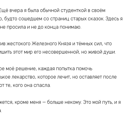
. Ещё вчера я была обычной студенткой в своём
ю, будто сошедшем со страниц старых сказок. Здесь я
не просила и не до конца понимаю.
тив жестокого Железного Князя и тёмных сил, что
лишить этот мир его несовершенной, но живой души.
дое моё решение, каждая попытка помочь
ькое лекарство, которое лечит, но оставляет после
т те, кого она спасла.
жется, кроме меня — больше некому. Это мой путь, и я
.