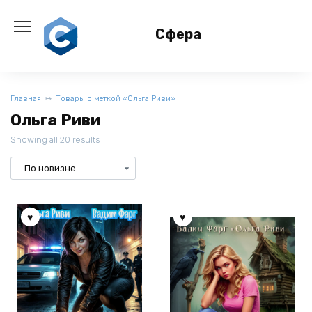
Перейти
к
Сфера
содержанию
Главная
Товары с меткой «Ольга Риви»
Ольга Риви
Showing all 20 results