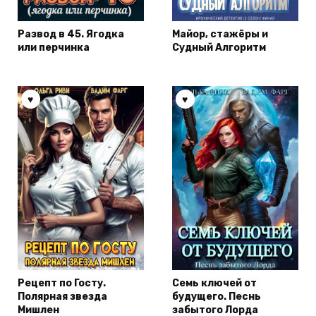
Развод в 45. Ягодка
Майор, стажёры и
или перчинка
Судный Алгоритм
Рецепт по Госту.
Семь ключей от
Полярная звезда
будущего. Песнь
Мишлен
забытого Лорда