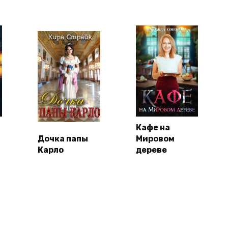
Кафе на
Дочка папы
Мировом
Карло
дереве