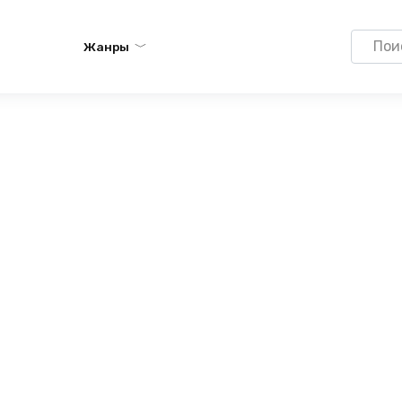
Search
Жанры
for: