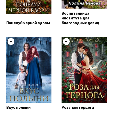
Воспитанница
института для
Поцелуй черной вдовы
благородных девиц
Вкус полыни
Роза для герцога