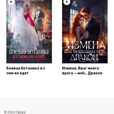
Боевая ботаника и с
Измена. Враг моего
чем ее едят
врага — мой… Дракон
© 2026 Сфера