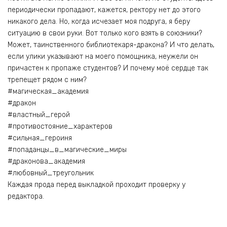
периодически пропадают, кажется, ректору нет до этого
никакого дела. Но, когда исчезает моя подруга, я беру
ситуацию в свои руки. Вот только кого взять в союзники?
Может, таинственного библиотекаря-дракона? И что делать,
если улики указывают на моего помощника, неужели он
причастен к пропаже студентов? И почему моё сердце так
трепещет рядом с ним?
#магическая_академия
#дракон
#властный_герой
#противостояние_характеров
#сильная_героиня
#попаданцы_в_магические_миры
#драконова_академия
#любовный_треугольник
Каждая прода перед выкладкой проходит проверку у
редактора.