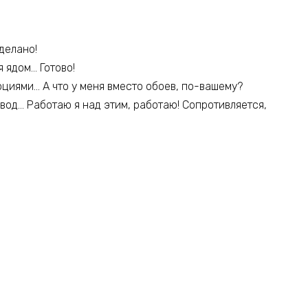
делано!
 ядом… Готово!
циями… А что у меня вместо обоев, по-вашему?
звод… Работаю я над этим, работаю! Сопротивляется,