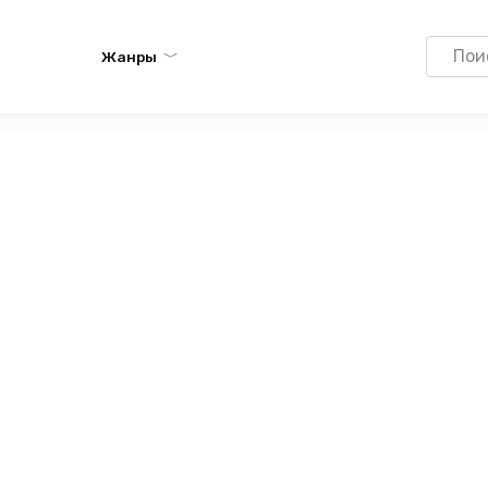
Search
Жанры
for: