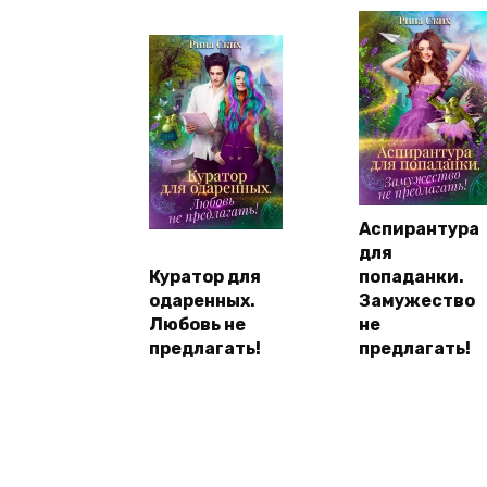
Аспирантура
для
Куратор для
попаданки.
одаренных.
Замужество
Любовь не
не
предлагать!
предлагать!