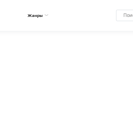
Search
Жанры
for: