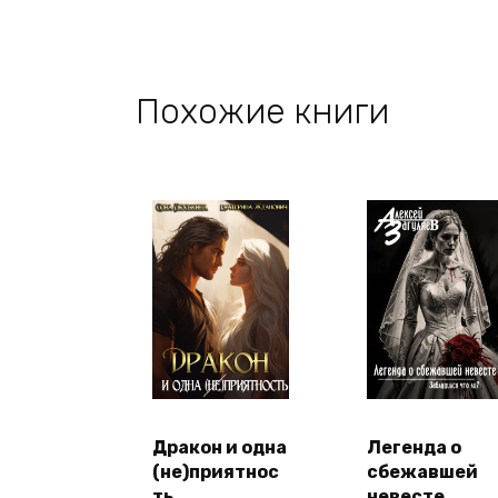
Похожие книги
Дракон и одна
Легенда о
(не)приятнос
сбежавшей
ть
невесте