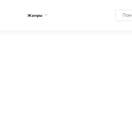
Search
Жанры
for: