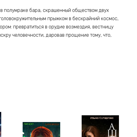
р в полумраке бара, скрашенный обществом двух
головокружительным прыжком в бескрайний космос,
ром: превратиться в орудие возмездия, вестницу
скру человечности, даровав прощение тому, что,