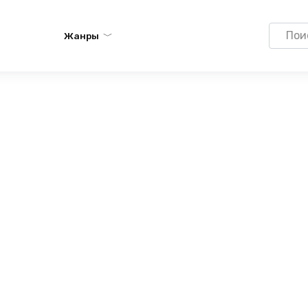
Search
Жанры
for: