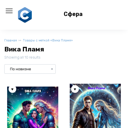
Перейти
к
Сфера
содержанию
Главная
Товары с меткой «Вика Пламя»
Вика Пламя
Showing all 10 results