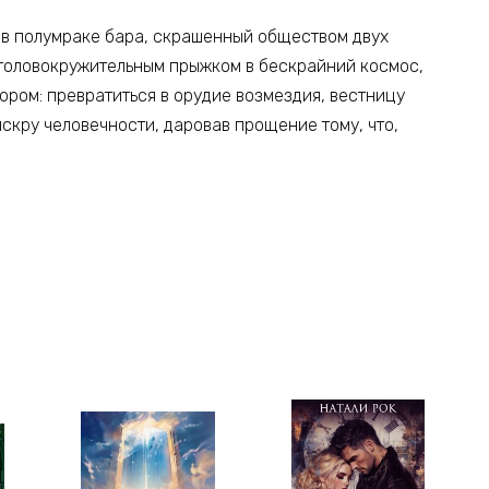
р в полумраке бара, скрашенный обществом двух
головокружительным прыжком в бескрайний космос,
ром: превратиться в орудие возмездия, вестницу
скру человечности, даровав прощение тому, что,