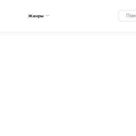
Search
Жанры
for: