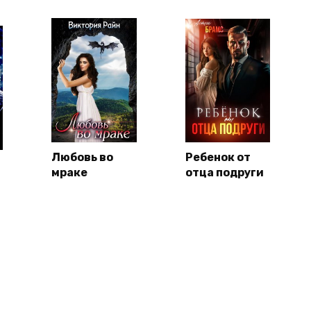
Любовь во
Ребенок от
мраке
отца подруги