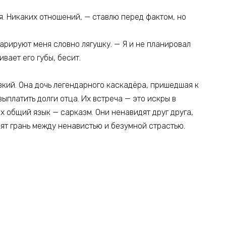
я. Никаких отношений, — ставлю перед фактом, но
парируют меня словно лягушку. — Я и не планировал
вает его губы, бесит.
зкий. Она дочь легендарного каскадёра, пришедшая к
ыплатить долги отца. Их встреча — это искры в
Их общий язык — сарказм. Они ненавидят друг друга,
дят грань между ненавистью и безумной страстью.