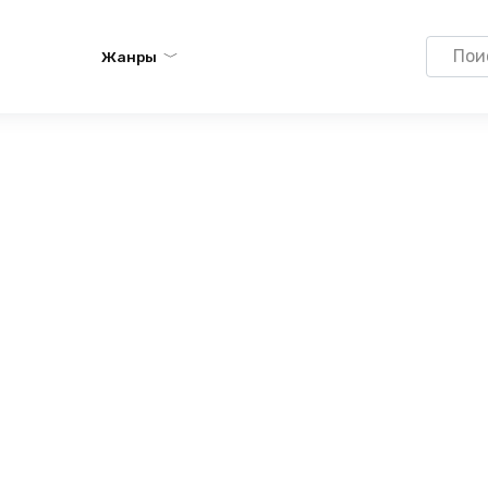
Search
Жанры
for: