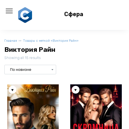
Перейти
к
Сфера
содержанию
Главная
Товары с меткой «Виктория Райн»
Виктория Райн
Showing all 15 results