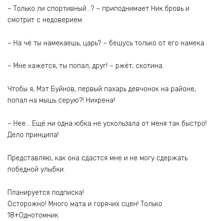
– Только ли спортивный…? – приподнимает Ник бровь и
смотрит с недоверием.
– На чё ты намекаешь, царь? – бешусь только от его намека.
– Мне кажется, ты попал, друг! – ржёт, скотина.
Чтобы я, Мэт Буйнов, первый пахарь девчонок на районе,
попал на мышь серую?! Нихрена!
– Нее… Ещё ни одна юбка не ускользала от меня так быстро!
Дело принципа!
Представляю, как она сдастся мне и не могу сдержать
победной улыбки.
Планируется подписка!
Осторожно! Много мата и горячих сцен! Только
18+Однотомник.