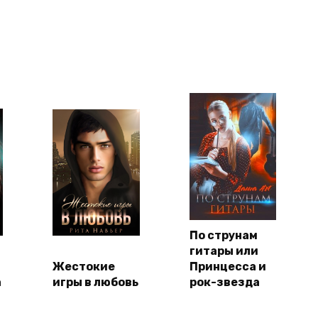
По струнам
гитары или
Жестокие
Принцесса и
а
игры в любовь
рок-звезда