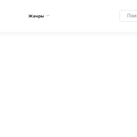
Search
Жанры
for: