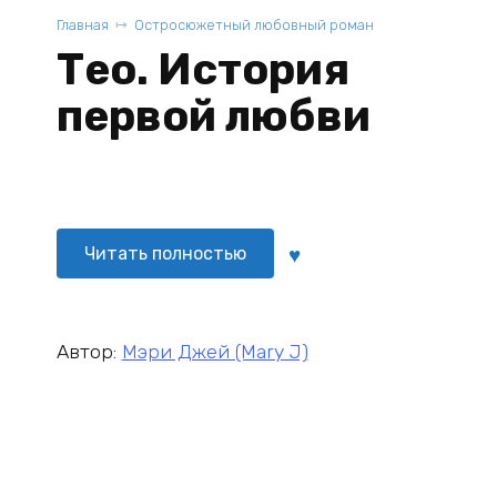
Главная
Остросюжетный любовный роман
Тео. История
первой любви
Читать полностью
Автор:
Мэри Джей (Mary J)