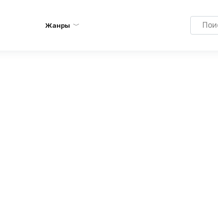
Search
Жанры
for: