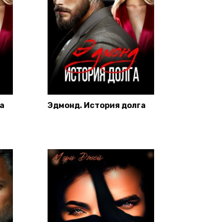
а
Эдмонд. История долга