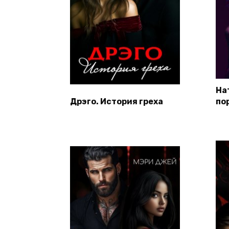
На
Дрэго. История греха
по