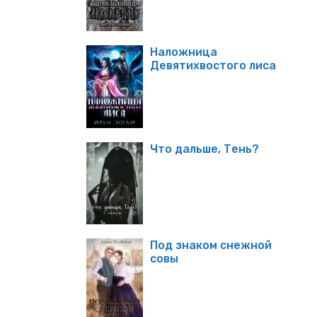
Наложница
Девятихвостого лиса
Что дальше, Тень?
Под знаком снежной
совы