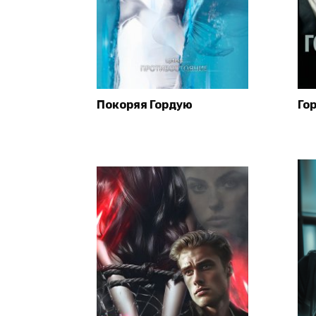
Покоряя Гордую
Го