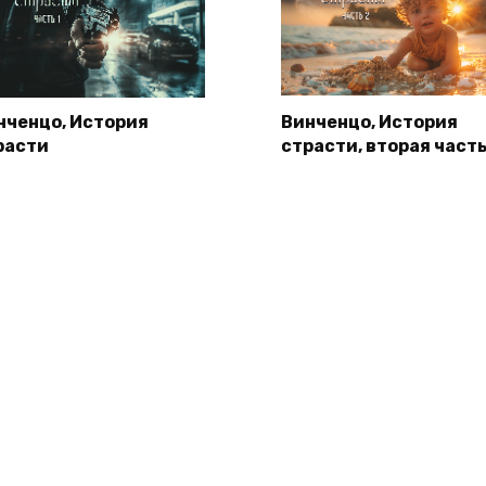
нченцо, История
Винченцо, История
расти
страсти, вторая част