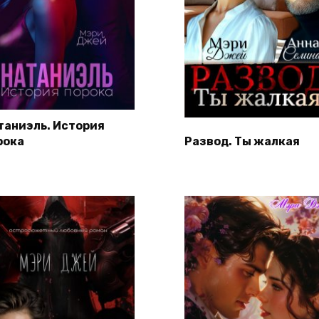
таниэль. История
рока
Развод. Ты жалкая