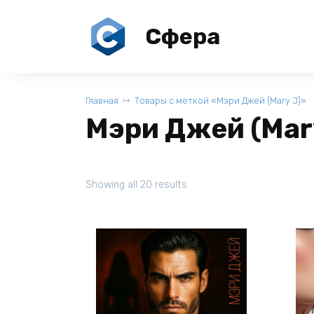
Перейти
к
Сфера
содержанию
Главная
Товары с меткой «Мэри Джей (Mary J)»
Мэри Джей (Mar
Showing all 20 results