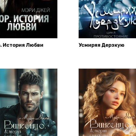
р. История Любви
Усмиряя Дерзкую