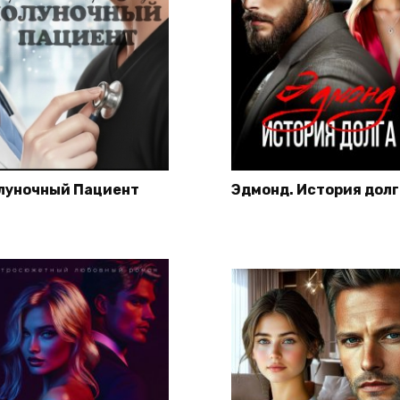
луночный Пациент
Эдмонд. История долг