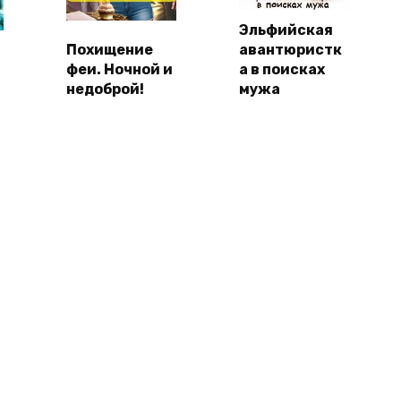
Эльфийская
Похищение
авантюристк
феи. Ночной и
а в поисках
недоброй!
мужа