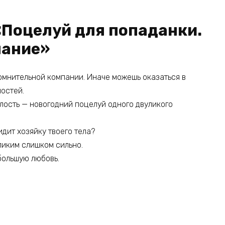
«Поцелуй для попаданки.
лание»
 сомнительной компании. Иначе можешь оказаться в
ностей.
алость — новогодний поцелуй одного двуликого
идит хозяйку твоего тела?
уликим слишком сильно.
большую любовь.