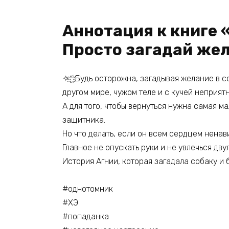
Аннотация к книге 
Просто загадай же
✧ ҈ ҉ Будь осторожна, загадывая желание в
другом мире, чужом теле и с кучей неприят
А для того, чтобы вернуться нужна самая м
защитника.
Но что делать, если он всем сердцем ненав
Главное не опускать руки и не увлечься дв
История Агнии, которая загадала собаку и 
#однотомник
#ХЭ
#попаданка