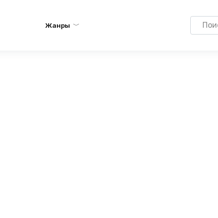
Search
Жанры
for: