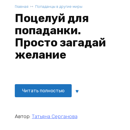
Главная
Попаданцы в другие миры
Поцелуй для
попаданки.
Просто загадай
желание
Читать полностью
Автор:
Татьяна Серганова