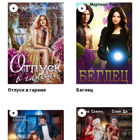
Отпуск в гареме
Беглец