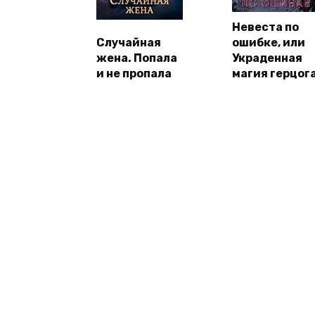
Невеста по
Случайная
ошибке, или
жена. Попала
Украденная
и не пропала
магия герцог