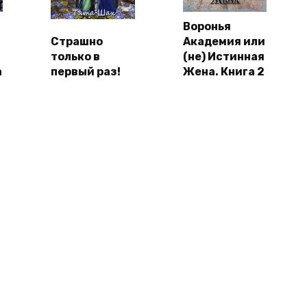
Воронья
Страшно
Академия или
только в
(не) Истинная
а
первый раз!
Жена. Книга 2