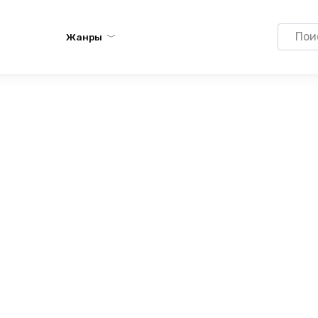
Search
Жанры
for: