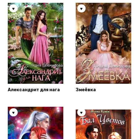
Александрит для нага
Змеёвка