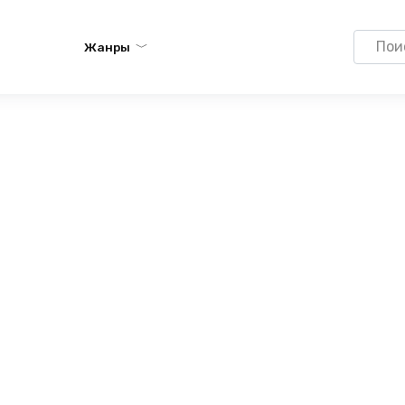
Search
Жанры
for: