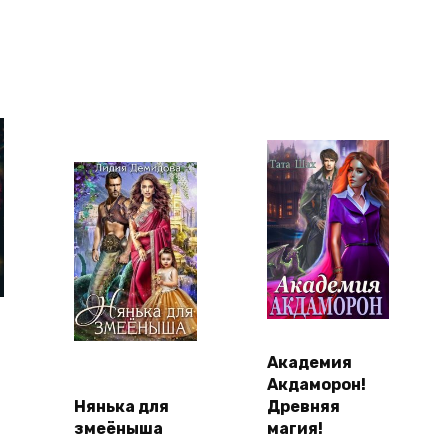
Академия
Акдаморон!
Нянька для
Древняя
змеёныша
магия!