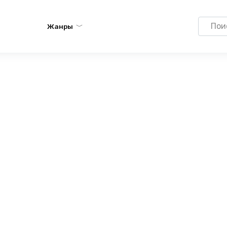
Search
Жанры
for: