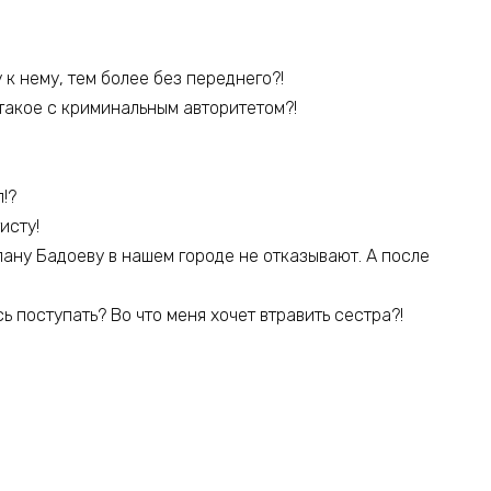
у к нему, тем более без переднего?!
 такое с криминальным авторитетом?!
!?
исту!
слану Бадоеву в нашем городе не отказывают. А после
ь поступать? Во что меня хочет втравить сестра?!