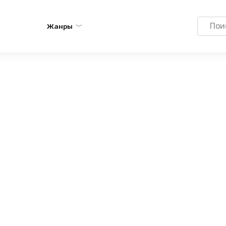
Search
Жанры
for: