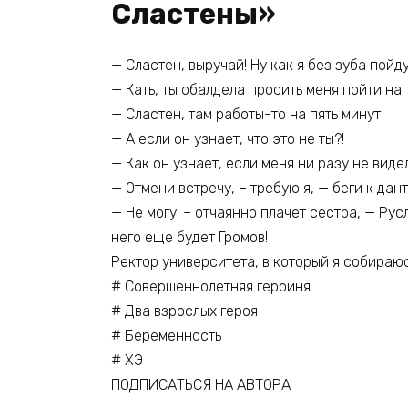
Сластены»
— Сластен, выручай! Ну как я без зуба пойд
— Кать, ты обалдела просить меня пойти на
— Сластен, там работы-то на пять минут!
— А если он узнает, что это не ты?!
— Как он узнает, если меня ни разу не видел
— Отмени встречу, – требую я, — беги к дант
— Не могу! – отчаянно плачет сестра, — Ру
него еще будет Громов!
Ректор университета, в который я собираюс
# Совершеннолетняя героиня
# Два взрослых героя
# Беременность
# ХЭ
ПОДПИСАТЬСЯ НА АВТОРА