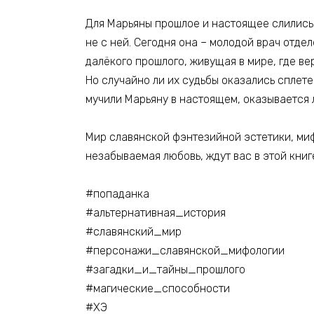
Для Марьяны прошлое и настоящее слились
не с ней. Сегодня она – молодой врач отде
далёкого прошлого, живущая в мире, где ве
Но случайно ли их судьбы оказались сплете
мучили Марьяну в настоящем, оказывается
Мир славянской фэнтезийной эстетики, ми
незабываемая любовь, ждут вас в этой книг
#попаданка
#альтернативная_история
#славянский_мир
#персонажи_славянской_мифологии
#загадки_и_тайны_прошлого
#магические_способности
#ХЭ