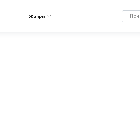
Search
Жанры
for: