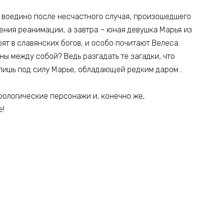
 воедино после несчастного случая, произошедшего
ления реанимации, а завтра – юная девушка Марья из
рят в славянских богов, и особо почитают Велеса.
ны между собой? Ведь разгадать те загадки, что
 лишь под силу Марье, обладающей редким даром…
фологические персонажи и, конечно же,
е!