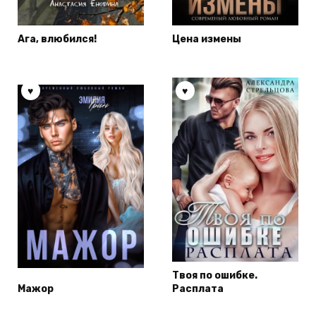
Ага, влюбился!
Цена измены
Твоя по ошибке.
Мажор
Расплата