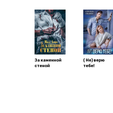
За каменной
( Не) верю
стеной
тебе!