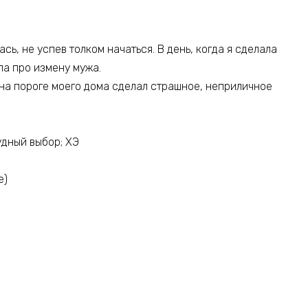
ь, не успев толком начаться. В день, когда я сделала
ла про измену мужа.
И на пороге моего дома сделал страшное, неприличное
рудный выбор; ХЭ
е)