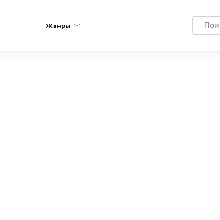
Search
Жанры
for: