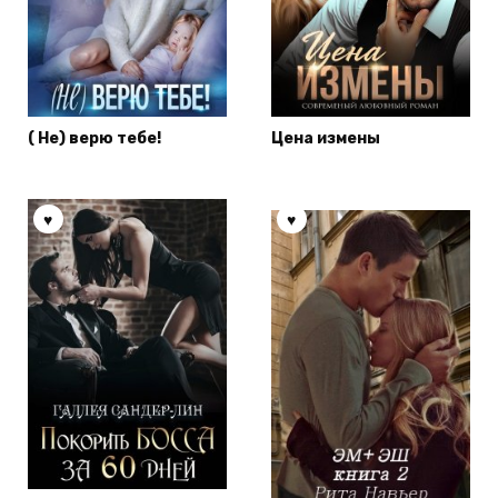
( Не) верю тебе!
Цена измены