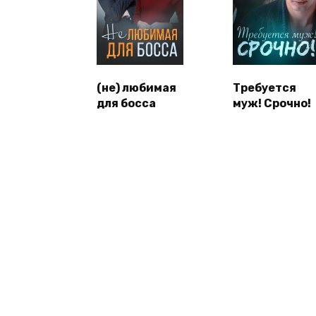
(не) любимая
Требуется
для босса
муж! Срочно!