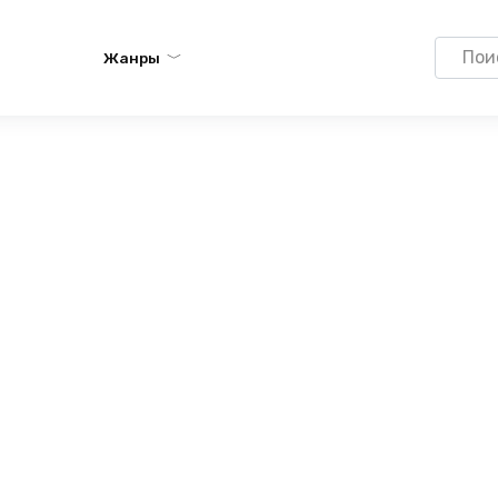
Search
Жанры
for: